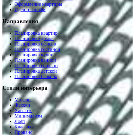
Оформление квартиры
Идеи от профи
Направления
Планировка квартир
Планировка домов
Планировка офисов
Планировка гостиной
Планировка кухни
Планировка ванной
Планировка спальни
Планировка детской
Планировка балкона
Стили интерьера
Модерн
Фьюжн
Хай-Тек
Минимализм
Лофт
Классика
Прованс