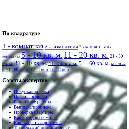
По квадратуре
1 - комнатная
2 - комнатная
3 - комнатная
4 -
5 - 10 кв. м.
11 - 20 кв. м.
21 - 30
комнатная
31 - 40 кв. м.
51 - 60 кв. м.
41 - 50 кв. м.
кв. м.
61 - 70 кв.
71 - 80 кв. м.
м.
81 - 90 кв. м.
91 - 100 кв. м.
Советы экспертов
Покупка/продажа
Перепланировка
Ремонтные работы
Выписка/прописка
Проверка квартиры
Как арендовать жилье
Как выбрать строителей
Технический дизайн-проект