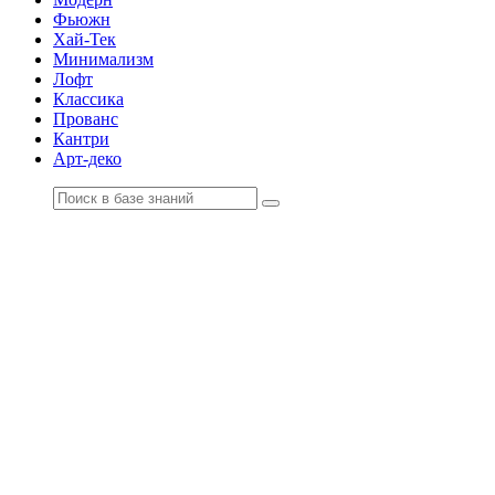
Фьюжн
Хай-Тек
Минимализм
Лофт
Классика
Прованс
Кантри
Арт-деко