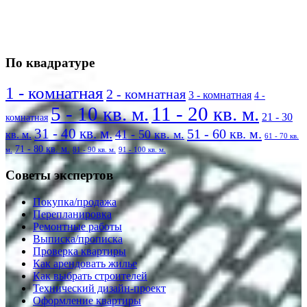
По квадратуре
1 - комнатная
2 - комнатная
3 - комнатная
4 -
5 - 10 кв. м.
11 - 20 кв. м.
21 - 30
комнатная
31 - 40 кв. м.
51 - 60 кв. м.
41 - 50 кв. м.
кв. м.
61 - 70 кв.
71 - 80 кв. м.
м.
81 - 90 кв. м.
91 - 100 кв. м.
Советы экспертов
Покупка/продажа
Перепланировка
Ремонтные работы
Выписка/прописка
Проверка квартиры
Как арендовать жилье
Как выбрать строителей
Технический дизайн-проект
Оформление квартиры