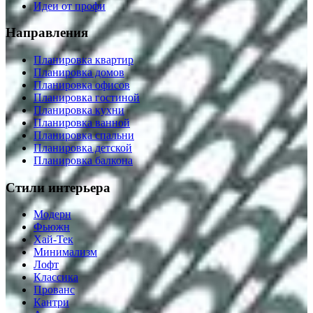
Идеи от профи
Направления
Планировка квартир
Планировка домов
Планировка офисов
Планировка гостиной
Планировка кухни
Планировка ванной
Планировка спальни
Планировка детской
Планировка балкона
Стили интерьера
Модерн
Фьюжн
Хай-Тек
Минимализм
Лофт
Классика
Прованс
Кантри