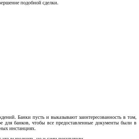
овершение подобной сделки.
ений. Банки пусть и выказывают заинтересованность в том,
ое для банков, чтобы все предоставленные документы были в
бных инстанциях.
 это выполнить, но и сами покупатели.