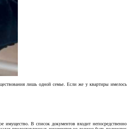
уществования лишь одной семье. Если же у квартиры имелось
ое имущество. В список документов входит непосредственно
гиналах предоставленных документов не должно быть подчисток