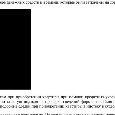
тере денежных средств и времени, которые были затрачены на с
ктом при приобретении квартиры при помощи кредитных учрежд
 но зачастую подходят к проверке сведений формально. Главн
 подобные сделки при приобретении квартиры в ипотеку в суде
оверку самостоятельно. Не только же риэлторы и юристы могут