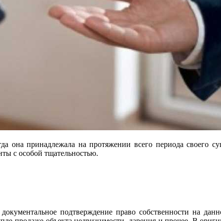
гда она принадлежала на протяжении всего периода своего с
нты с особой тщательностью.
а документальное подтверждение право собственности на данн
купле-продаже объекта недвижимости, дарения и прочее. В ори