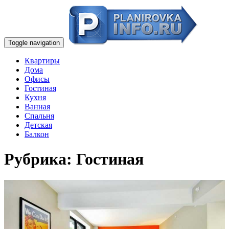
Toggle navigation
Квартиры
Дома
Офисы
Гостиная
Кухня
Ванная
Спальня
Детская
Балкон
Рубрика:
Гостиная