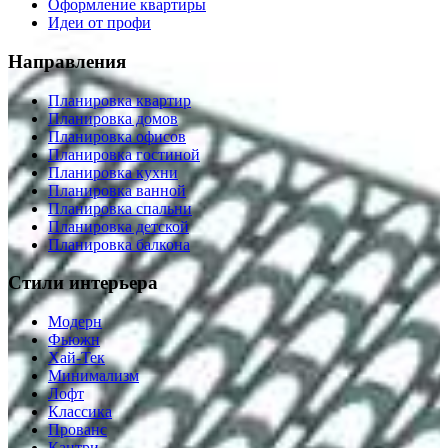
Оформление квартиры
Идеи от профи
Направления
Планировка квартир
Планировка домов
Планировка офисов
Планировка гостиной
Планировка кухни
Планировка ванной
Планировка спальни
Планировка детской
Планировка балкона
Стили интерьера
Модерн
Фьюжн
Хай-Тек
Минимализм
Лофт
Классика
Прованс
Кантри