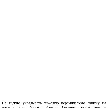
Не нужно укладывать тяжелую керамическую плитку на
лоджию, а тем более на балкон. Излишняя дополнительная