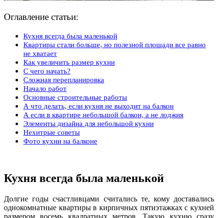
Оглавление статьи:
Кухня всегда была маленькой
Квартиры стали больше, но полезной площади все равно
не хватает
Как увеличить размер кухни
С чего начать?
Сложная перепланировка
Начало работ
Основные строительные работы
А что делать, если кухня не выходит на балкон
А если в квартире небольшой балкон, а не лоджия
Элементы дизайна для небольшой кухни
Нехитрые советы
Фото кухни на балконе
Кухня всегда была маленькой
Долгие годы счастливцами считались те, кому доставались
однокомнатные квартиры в кирпичных пятиэтажках с кухней
размером восемь квадратных метров. Такую кухню сразу